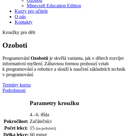
Ozoboti
Minecraft Education Edition
Kurzy pro učitele
O nás
Kontakty
Kroužky pro děti
Ozoboti
Programování
Ozobotů
je skvělá varianta, jak v dětech rozvíjet
informativní myšlení. Zábavnou formou probouzí vztah
k programování a robotice a slouží k naučení základních technik
v programování.
Termíny kurzu
Podrobnosti
Parametry kroužku
4.–6. třída
Pokročilost:
Začátečníci
Počet lekcí:
15
(za pololetí)
Délka lekce:
60 minut