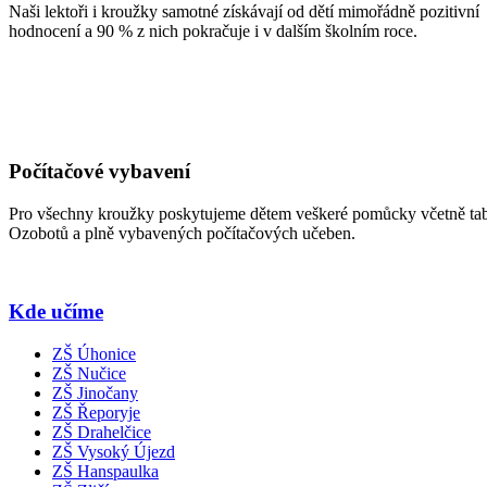
Naši lektoři i kroužky samotné získávají od dětí mimořádně pozitivní
hodnocení a 90 % z nich pokračuje i v dalším školním roce.
Počítačové vybavení
Pro všechny kroužky poskytujeme dětem veškeré pomůcky včetně tab
Ozobotů a plně vybavených počítačových učeben.
Kde učíme
ZŠ Úhonice
ZŠ Nučice
ZŠ Jinočany
ZŠ Řeporyje
ZŠ Drahelčice
ZŠ Vysoký Újezd
ZŠ Hanspaulka