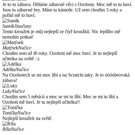
Je to tu zábava. Děláme zábavné věci s Ozoboty. Moc mě to tu baví.
Jsou tu zábavné hry. Mám tu kámoše. Už sem chodím 3 roky a
pořád mě to baví.
Samík
Jinočany
Tento kroužek je můj nejlepší ze čtyř kroužků. Nic lepšího mě
nemohlo potkat!
Matýsek
Nučice
Chodím sem už tři roky. Ozoboti mě moc baví. Je tu nejlepší
učitelka na světě :-)
Adélka
Nučice
Na Ozobotech se mi moc líbí a na Scratchi taky. Je to óóóóbrovská
zábava!
Luky
Nučice
Chodím sem 5 měsíců a moc se mi tu líbí. Moc se mi tu líbí a
Ozoboti mě baví. Je tu nejlepší učitelka!!
Tonička
Nučice
Nejlepší kroužek na světě.
Ríša
Nučice