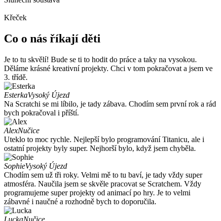
Křeček
Co o nás říkají děti
Je to tu skvělí! Bude se ti to hodit do práce a taky na vysokou.
Děláme krásné kreativní projekty. Chci v tom pokračovat a jsem ve
3. třídě.
Esterka
Vysoký Újezd
Na Scratchi se mi líbilo, je tady zábava. Chodím sem první rok a rád
bych pokračoval i příští.
Alex
Nučice
Uteklo to moc rychle. Nejlepší bylo programování Titanicu, ale i
ostatní projekty byly super. Nejhorší bylo, když jsem chyběla.
Sophie
Vysoký Újezd
Chodím sem už tři roky. Velmi mě to tu baví, je tady vždy super
atmosféra. Naučila jsem se skvěle pracovat se Scratchem. Vždy
programujeme super projekty od animací po hry. Je to velmi
zábavné i naučné a rozhodně bych to doporučila.
Lucka
Nučice