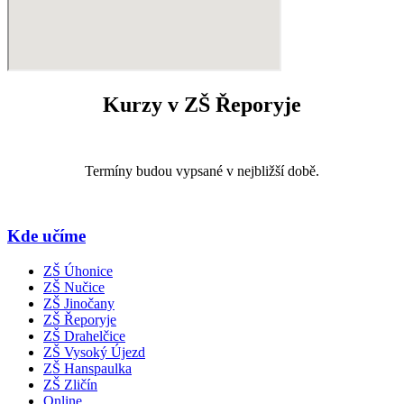
Kurzy v ZŠ Řeporyje
Termíny budou vypsané v nejbližší době.
Kde učíme
ZŠ Úhonice
ZŠ Nučice
ZŠ Jinočany
ZŠ Řeporyje
ZŠ Drahelčice
ZŠ Vysoký Újezd
ZŠ Hanspaulka
ZŠ Zličín
Online